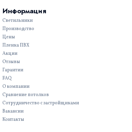
Для офиса
С рисунком
Для бассейна
Информация
Многоуровневые
Светильники
С подсветкой
Производство
Цены
Пленка ПВХ
Акции
Отзывы
Гарантии
FAQ
О компании
Сравнение потолков
Сотрудничество с застройщиками
Вакансии
Контакты