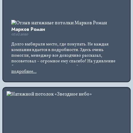
Марков Роман
07.07.2020
Долго выбирали место, где покупать. Не каждая
компания вдается в подробности. Здесь очень
помогли, менеджер все доходчиво рассказал,
посоветовал − огромное ему спасибо! На удивление
быстро приехали и установили. Очень качественные
подробнее...
потолки за такую цену, ничем не пахнут, не
нагреваются от ламп. Брали белого цвета, выглядит
шикарно.