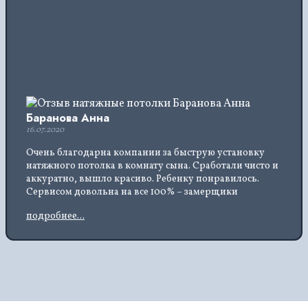
Баранова Анна
16.07.2020
Очень благодарна компании за быструю установку
натяжного потолка в комнату сына. Сработали чисто и
аккуратно, вышло красиво. Ребенку понравилось.
Сервисом довольна на все 100% – замерщики
приезжают оперативно, расчет происходит тоже
подробнее...
быстро. Цена радует, установка вышла совсем
недорого. Всем рекомендую.