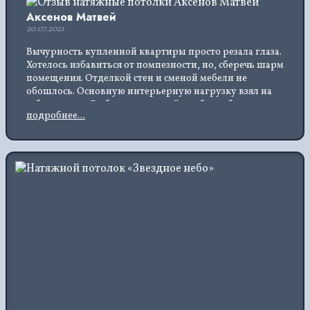
Аксенов Матвей
20.07.2021
Вычурность купленной квартиры просто резала глаза.
Хотелось избавиться от помпезности, но, сберечь шарм
помещения. Отделкой стен и сменой мебели не
обошлось. Основную интерьерную нагрузку взял на
себе потолок. Выбрал сатиновый, чтобы не было
подробнее...
блеска, напоминающего прежний лоск. Не впитывает
загрязнения, это важно. Прошелся сухой
микрофиброй и готово. Спасибо мастерам за
установку.