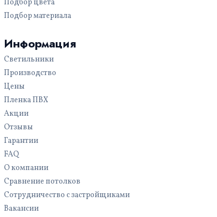
Подбор цвета
С трековыми светильниками
На кухню
Подбор материала
С фотопечатью
Для офиса
С рисунком
Для бассейна
Информация
Многоуровневые
Светильники
С подсветкой
Производство
Цены
Пленка ПВХ
Акции
Отзывы
Гарантии
FAQ
О компании
Сравнение потолков
Сотрудничество с застройщиками
Вакансии