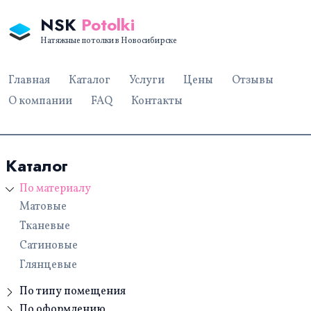
NSK
Potolki
Натяжные потолки в Новосибирске
Главная
Каталог
Услуги
Цены
Отзывы
О компании
FAQ
Контакты
Каталог
По материалу
Матовые
Тканевые
Сатиновые
Глянцевые
По типу помещения
Для дачи
По оформлению