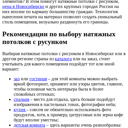
элементов? В этом помогут натяжные потолки с рисунком,
цена в Новосибирске
и других крупных городах России на
них вполне по карману большинству граждан. Технология
нанесения печати на материал позволит создать уникальный
стиль помещения, визуально раздвинуть его границы.
Рекомендации по выбору натяжных
потолков с русунком
Выбирая натяжные потолки с рисунком в Новосибирске или в
другом регионе страны из
каталога
или на заказ, стоит
учитывать для какого помещения подойдет тот или иной
вариант:
зал
или
гостиная
– для этой комнаты можно выбрать
яркий фотопринт, орнамент или узоры цветов, главное,
чтобы основная часть интерьера была в более
спокойных оттенках;
спальня
– место для отдыха, здесь больше подойдут
изображения в пастельных тонах, фотографии неба;
кухня
– совсем не обязательно использовать фото
продуктов, хотя, к примеру, цитрусовые или зерна кофе
будут вполне уместны;
детская комната
– здесь варианты очень разнообразны: