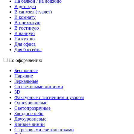
На балкон / на лоджию
В детскую
В санузел (туалет)
В комнату
В прихожую
В гостиную
В ванную
На кухню
Для офиса
Для бассейна
По оформлению
Бесшовные
Парящие
Зеркальные
Со световыми линиями
3D
Фактурные с тиснением и узором
Одноуровневые
Светопрозрачные
Звездное небо
Двухуровневые
Кривые линии
С трековыми светильниками