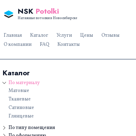
NSK
Potolki
Натяжные потолки в Новосибирске
Главная
Каталог
Услуги
Цены
Отзывы
О компании
FAQ
Контакты
Каталог
По материалу
Матовые
Тканевые
Сатиновые
Глянцевые
По типу помещения
Для дачи
По оформлению