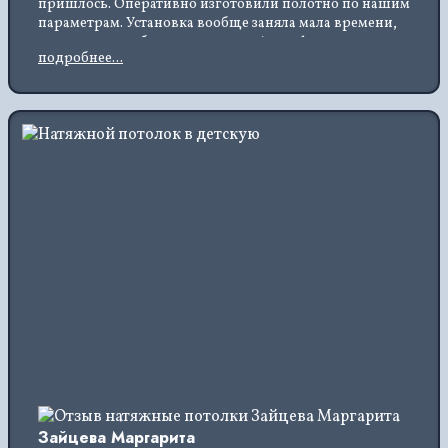
пришлось. Оперативно изготовили полотно по нашим
параметрам. Установка вообще заняла мала времени,
видно, что у ребят опыта много. Атмосфера в комнате
подробнее...
стала спокойной, в глаза не отсвечивает. Цена вполне
приемлемая, задумываемся установить и в прихожей.
Зайцева Маргарита