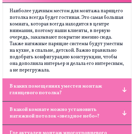
Наиболее удачным местом для монтажа парящего
потолка всегда будет гостиная. Это самая большая
комната, которая всегда находится в центре
внимания, поэтому наши клиенты, в первую
очередь, заказывают покрытие именно сюда.
Также натяжные парящие системы будут уместны
на кухне, в спальне, детской. Важно правильно
подобрать конфигурацию конструкции, чтобы
она дополняла интерьер и делала его интересным,
а не перегружала.
В каких помещениях уместен монтаж
глянцевого потолка?
Полотна с зеркальной поверхностью – одни из
В какой комнате можно установить
наиболее универсальных. Они подходят как для
натяжной потолок «звездное небо»?
маленьких комнат, зрительно их увеличивая, так
и больших. Натяжные глянцевые системы
Монтаж полотна с «небом» можно выполнить в
подходят для кухни – они легко очищаются от
Где актуален монтаж многоуровневого