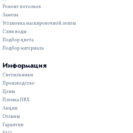
Белые
Одноуровневые
В санузел (туалет)
Ремонт потолков
Синие
Светопрозрачные
В комнату
Замена
Зеленые
Звездное небо
В прихожую
Установка маскировочной ленты
Двухуровневые
В гостиную
Слив воды
Кривые линии
В ванную
Подбор цвета
С трековыми светильниками
На кухню
Подбор материала
С фотопечатью
Для офиса
С рисунком
Для бассейна
Информация
Многоуровневые
Светильники
С подсветкой
Производство
Цены
Пленка ПВХ
Акции
Отзывы
Гарантии