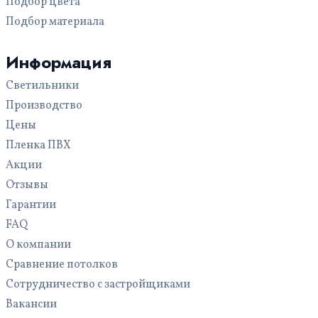
Подбор цвета
С трековыми светильниками
На кухню
Подбор материала
С фотопечатью
Для офиса
С рисунком
Для бассейна
Информация
Многоуровневые
Светильники
С подсветкой
Производство
Цены
Пленка ПВХ
Акции
Отзывы
Гарантии
FAQ
О компании
Сравнение потолков
Сотрудничество с застройщиками
Вакансии