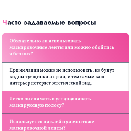
Часто задаваемые вопросы
Обязательно ли использовать
маскировочные ленты или можно обойтись
и без них?
При желании можно не использовать, но будут
видны трещинки и щели, и тем самым ваш
интерьер потеряет эстетический вид.
Легко ли снимать и устанавливать
маскирующую полосу?
Да, вы можете справиться самостоятельно, без
Используется ли клей при монтаже
помощи специалиста.
маскировочной ленты?