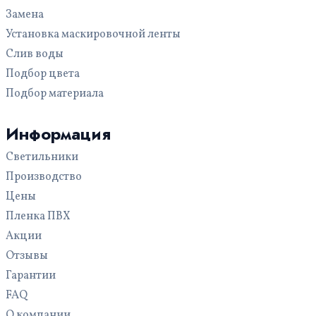
Синие
Светопрозрачные
В комнату
Замена
Зеленые
Звездное небо
В прихожую
Установка маскировочной ленты
Двухуровневые
В гостиную
Слив воды
Кривые линии
В ванную
Подбор цвета
С трековыми светильниками
На кухню
Подбор материала
С фотопечатью
Для офиса
С рисунком
Для бассейна
Информация
Многоуровневые
Светильники
С подсветкой
Производство
Цены
Пленка ПВХ
Акции
Отзывы
Гарантии
FAQ
О компании