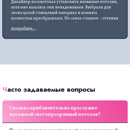
Дизайнер посоветовал установить натяжные потолки,
хотя мне казались они ненадежными. Выбрали для
своих целей глянцевый материал и комната
полностью преобразилась. Но самое главное – оттенки
не выцветают, что существенный плюс, так как в
подробнее...
квартире повышенная влажность.
Часто задаваемые вопросы
Сколько приблизительно прослужит
натяжной светопрозрачный потолок?